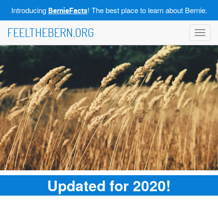
Introducing
! The best place to learn about Bernie.
BernieFacts
FEELTHEBERN.ORG
Toggl
navig
Updated for 2020!