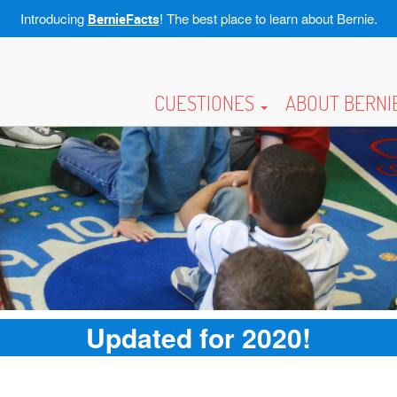
Introducing
! The best place to learn about Bernie.
BernieFacts
CUESTIONES
ABOUT BERNI
Updated for 2020!