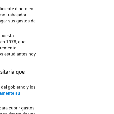
iciente dinero en
smo trabajador
agar sus gastos de
 cuesta
 en 1978, que
ncremento
los estudiantes hoy
sitaria que
 del gobierno y los
amente su
para cubrir gastos
stos dentro de una