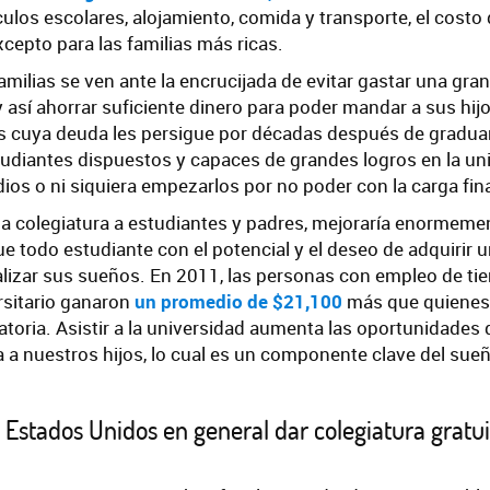
ículos escolares, alojamiento, comida y transporte, el costo
cepto para las familias más ricas.
milias se ven ante la encrucijada de evitar gastar una gra
 así ahorrar suficiente dinero para poder mandar a sus hijo
 cuya deuda les persigue por décadas después de graduar
udiantes dispuestos y capaces de grandes logros en la uni
dios o ni siquiera empezarlos por no poder con la carga fin
e la colegiatura a estudiantes y padres, mejoraría enormeme
que todo estudiante con el potencial y el deseo de adquirir
alizar sus sueños. En 2011, las personas con empleo de t
rsitario ganaron
un promedio de $21,100
más que quienes 
toria. Asistir a la universidad aumenta las oportunidades 
a a nuestros hijos, lo cual es un componente clave del sue
stados Unidos en general dar colegiatura gratuit