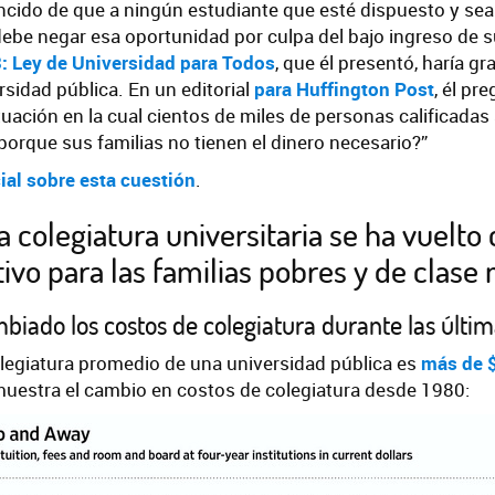
cido de que a ningún estudiante que esté dispuesto y sea c
debe negar esa oportunidad por culpa del bajo ingreso de 
: Ley de Universidad para Todos
, que él presentó, haría gra
rsidad pública. En un editorial
para Huffington Post
, él pr
uación en la cual cientos de miles de personas calificadas
d porque sus familias no tienen el dinero necesario?”
ial sobre esta cuestión
.
la colegiatura universitaria se ha vuelto
ivo para las familias pobres y de clase
iado los costos de colegiatura durante las últi
olegiatura promedio de una universidad pública es
más de $
 muestra el cambio en costos de colegiatura desde 1980: