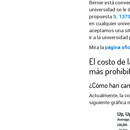
Bernie está conven
universidad se le 
propuesta
S. 1373
en cualquier unive
aceptamos una sit
ir a la universida
Mira la
página ofic
El costo de 
más prohibit
¿Cómo han camb
Actualmente, la c
siguiente gráfica