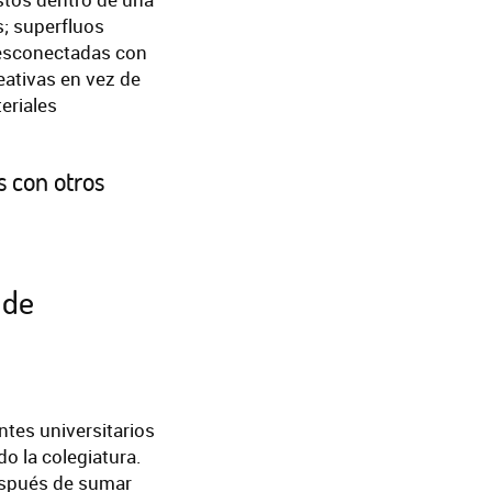
; superfluos
desconectadas con
eativas en vez de
eriales
s con otros
 de
antes universitarios
o la colegiatura.
espués de sumar