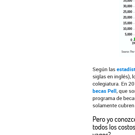
Según las
estadís
siglas en inglés),
colegiatura. En 20
becas Pell
, que s
programa de becas 
solamente cubren 
Pero yo conozc
todos los costo
vagos?