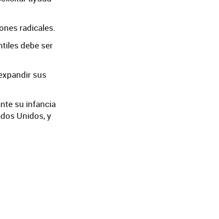
iones radicales.
ntiles debe ser
 expandir sus
nte su infancia
ados Unidos, y