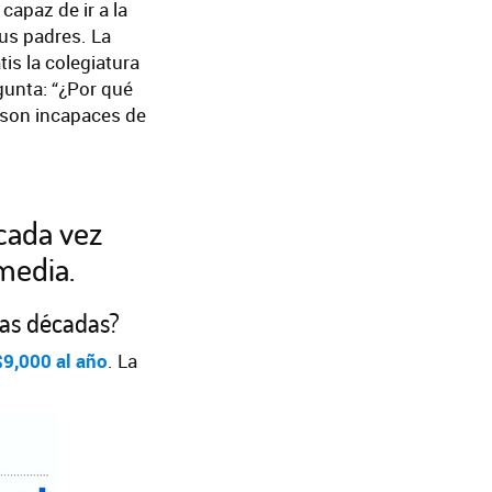
apaz de ir a la
sus padres. La
tis la colegiatura
egunta: “¿Por qué
 son incapaces de
 cada vez
 media.
mas décadas?
9,000 al año
. La