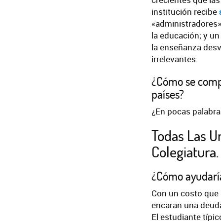
institución recibe
«administradores
la educación; y un
la enseñanza desví
irrelevantes.
¿Cómo se compar
países?
¿En pocas palabr
Todas Las U
Colegiatura.
¿Cómo ayudaría 
Con un costo que
encaran una deuda 
El estudiante típi