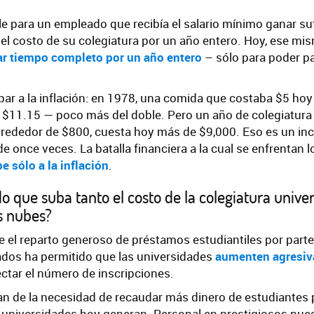
e para un empleado que recibía el salario mínimo ganar suf
el costo de su colegiatura por un año entero. Hoy, ese mi
ar tiempo completo por un año entero
– sólo para poder p
ar a la inflación: en 1978, una comida que costaba $5 hoy
11.15 — poco más del doble. Pero un año de colegiatura
lrededor de $800, cuesta hoy más de $9,000. Eso es un i
e once veces. La batalla financiera a la cual se enfrentan 
e sólo a la inflación
.
 que suba tanto el costo de la colegiatura univer
s nubes?
e el reparto generoso de préstamos estudiantiles por parte
ados ha permitido que las universidades
aumenten agresiv
ectar el número de inscripciones.
an de la necesidad de recaudar más dinero de estudiantes 
s universidades hoy generan. Personal en prestigiosos pue