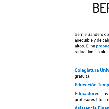
BE
Bernie Sanders op
asequible y de cal
altos. Él ha
propue
reducirían las alt
Colegiatura Univ
gratuita.
Educación Temp
Educadores
: La
profesores titular
Asistencia Finan