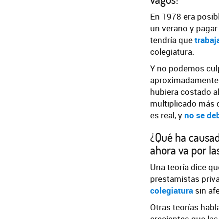
En 1978 era posibl
un verano y pagar 
tendría que
trabaj
colegiatura.
Y no podemos culp
aproximadamente $
hubiera costado a
multiplicado más d
es real, y
no se deb
¿Qué ha causado
ahora va por la
Una teoría dice qu
prestamistas priv
colegiatura
sin af
Otras teorías habl
crecientes que la