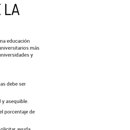
 LA
una educación
universitarios más
 universidades y
cas debe ser
 y asequible.
el porcentaje de
olicitar ayuda