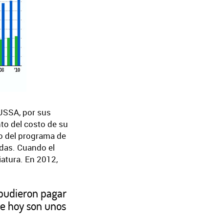
USSA, por sus
nto del costo de su
so del programa de
adas. Cuando el
iatura. En 2012,
pudieron pagar
de hoy son unos