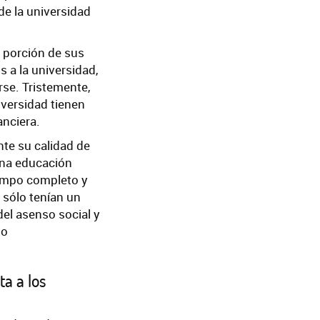
 de la universidad
n porción de sus
s a la universidad,
se. Tristemente,
versidad tienen
anciera.
nte su calidad de
 una educación
iempo completo y
sólo tenían un
del asenso social y
ño
a a los