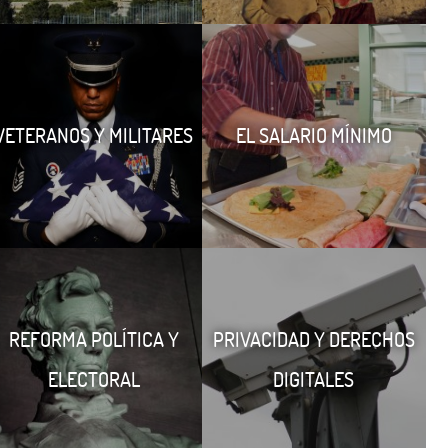
VETERANOS Y MILITARES
EL SALARIO MÍNIMO
REFORMA POLÍTICA Y
PRIVACIDAD Y DERECHOS
ELECTORAL
DIGITALES