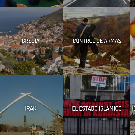
GRECIA
CONTROL DE ARMAS
IRAK
EL ESTADO ISLÁMICO
I