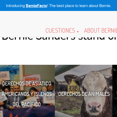
Introducing
! The best place to learn about Bernie.
BernieFacts
CUESTIONES
ABOUT BERNI
Bernie Sanders stand on
DERECHOS DE ASIATICO
AMERICANOS Y ISLEÑOS
DERECHOS DE ANIMALES
DEL PACÍFICO