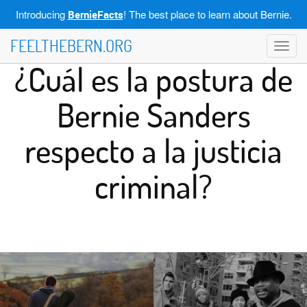
Introducing
! The best place to learn about Bernie.
BernieFacts
FEELTHEBERN.ORG
Toggl
navig
¿Cuál es la postura de
Bernie Sanders
respecto a la justicia
criminal?