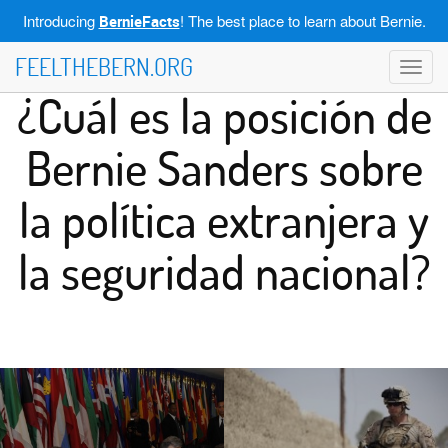
Introducing
! The best place to learn about Bernie.
BernieFacts
FEELTHEBERN.ORG
Toggl
navig
¿Cuál es la posición de
Bernie Sanders sobre
la política extranjera y
la seguridad nacional?