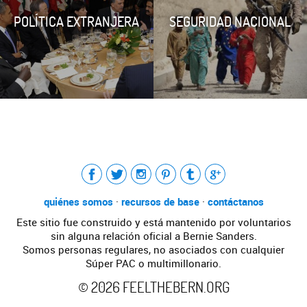
POLÍTICA EXTRANJERA
SEGURIDAD NACIONAL
Tweet
LinkedIn
Share this selection
quiénes somos
·
recursos de base
·
contáctanos
Este sitio fue construido y está mantenido por voluntarios
sin alguna relación oficial a Bernie Sanders.
Somos personas regulares, no asociados con cualquier
Súper PAC o multimillonario.
©
2026
FEELTHEBERN.ORG